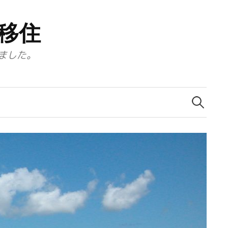
移住
ました。
検
索: