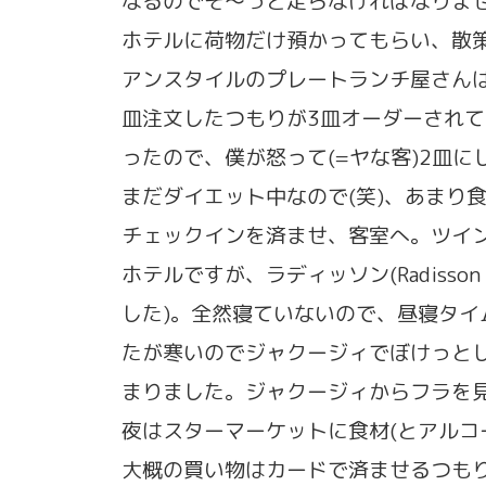
なるのでそ〜っと走らなければなりま
ホテルに荷物だけ預かってもらい、散
アンスタイルのプレートランチ屋さん
皿注文したつもりが3皿オーダーされ
ったので、僕が怒って(=ヤな客)2皿に
まだダイエット中なので(笑)、あまり
チェックインを済ませ、客室へ。ツイ
ホテルですが、ラディッソン(Radisson Ka
した)。全然寝ていないので、昼寝タ
たが寒いのでジャクージィでぼけっと
まりました。ジャクージィからフラを
夜はスターマーケットに食材(とアルコ
大概の買い物はカードで済ませるつもり