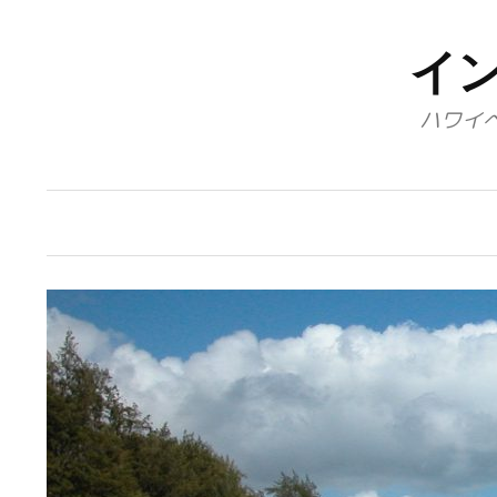
コ
ン
イ
テ
ハワイ
ン
ツ
へ
ス
キ
ッ
プ