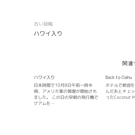
し
ク
し
新
(
新
い
し
い
し
新
し
ウ
て
ウ
い
し
い
ィ
く
ィ
ウ
い
ウ
ン
だ
ン
ィ
ウ
ィ
ド
さ
ド
ン
ィ
ン
古い投稿
ウ
い
ウ
ド
ン
ド
投
で
(
で
ウ
ド
ウ
開
新
開
で
ウ
で
ハワイ入り
稿
き
し
き
開
で
開
ま
い
ま
き
開
き
す
ウ
す
ま
き
ま
ナ
)
ィ
)
す
ま
す
ン
)
す
)
ビ
ド
)
ウ
で
関連
ゲ
開
き
ー
ま
ハワイ入り
Back to Oahu
す
)
シ
日本時間で10月8日午前一時半
ホテルで朝食を
頃、アメリカ軍の報復が開始され
んだあとチェッ
ョ
ました。 この日の早朝の飛行機で
ったCoconut M
グアムを…
ン