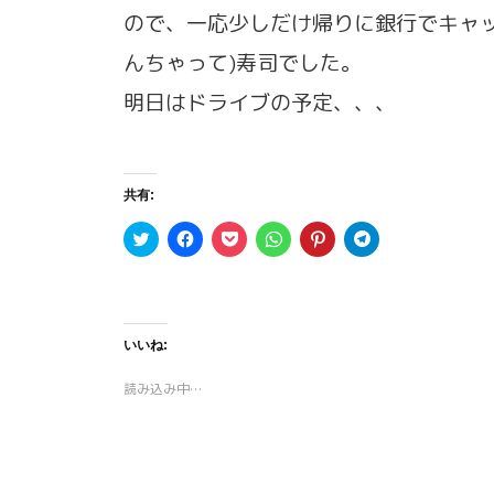
ので、一応少しだけ帰りに銀行でキャ
んちゃって)寿司でした。
明日はドライブの予定、、、
共有:
ク
F
ク
ク
ク
ク
リ
a
リ
リ
リ
リ
ッ
c
ッ
ッ
ッ
ッ
ク
e
ク
ク
ク
ク
し
b
し
し
し
し
て
o
て
て
て
て
T
o
P
W
P
T
w
k
o
h
i
e
いいね:
i
で
c
a
n
l
t
共
k
t
t
e
t
有
e
s
e
g
読み込み中…
e
す
t
A
r
r
r
る
で
p
e
a
で
に
シ
p
s
m
共
は
ェ
で
t
で
有
ク
ア
共
で
共
(
リ
(
有
共
有
新
ッ
新
(
有
(