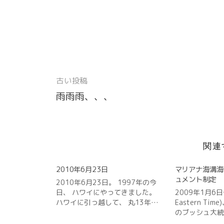
r
る
で
p
e
a
で
に
シ
p
s
m
共
は
ェ
で
t
で
有
ク
ア
共
で
共
(
リ
(
有
共
有
新
ッ
新
(
有
(
し
ク
し
新
(
新
い
し
い
し
新
し
ウ
て
ウ
い
し
い
ィ
く
ィ
ウ
い
ウ
ン
だ
ン
ィ
ウ
ィ
ド
さ
ド
ン
ィ
ン
古い投稿
ウ
い
ウ
ド
ン
ド
投
で
(
で
ウ
ド
ウ
開
新
開
で
ウ
で
雨雨雨、、、
稿
き
し
き
開
で
開
ま
い
ま
き
開
き
す
ウ
す
ま
き
ま
ナ
)
ィ
)
す
ま
す
ン
)
す
)
ビ
ド
)
ウ
で
関連
ゲ
開
き
ー
ま
2010年6月23日
マリアナ海溝海
す
)
ュメント制定
シ
2010年6月23日。 1997年の今
日、 ハワイにやってきました。
2009年1月6日
ョ
ハワイに引っ越して、 丸13年…
Eastern Ti
のブッシュ大
ン