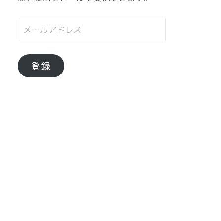
メ
ー
ル
ア
登録
ド
レ
ス