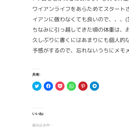
ワイアンライフをあらためてスタート
イアンに倣わなくても良いので、、、(
ちなみに引っ越してきた頃の体重は、お
久しぶりに書くにはあまりにも個人的な
予感がするので、忘れないうちにメモ
共有:
ク
F
ク
ク
ク
ク
リ
a
リ
リ
リ
リ
ッ
c
ッ
ッ
ッ
ッ
ク
e
ク
ク
ク
ク
し
b
し
し
し
し
て
o
て
て
て
て
T
o
P
W
P
T
w
k
o
h
i
e
いいね:
i
で
c
a
n
l
t
共
k
t
t
e
t
有
e
s
e
g
読み込み中…
e
す
t
A
r
r