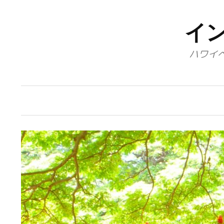
コ
ン
イ
テ
ハワイ
ン
ツ
へ
ス
キ
ッ
プ