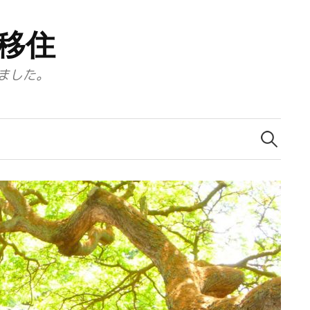
移住
ました。
検
索: