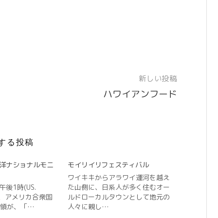
新しい投稿
ハワイアンフード
する投稿
洋ナショナルモニ
モイリイリフェスティバル
ワイキキからアラワイ運河を越え
午後1時(US.
た山側に、日系人が多く住むオー
me)、アメリカ合衆国
ルドローカルタウンとして地元の
統領が、「…
人々に親し…