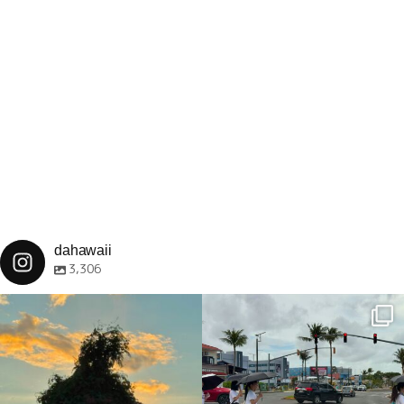
dahawaii
3,306
dahawaii
dahawaii