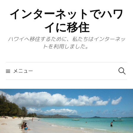
コ
インターネットでハワ
ン
テ
イに移住
ン
ハワイへ移住するために、私たちはインターネッ
ツ
トを利用しました。
へ
ス
検
キ
索:
メニュー
ッ
プ