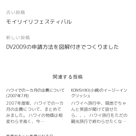
ィ
く
ィ
ウ
い
ウ
ン
だ
ン
ィ
ウ
ィ
ド
さ
ド
ン
ィ
ン
古い投稿
投
ウ
い
ウ
ド
ン
ド
で
(
で
ウ
ド
ウ
開
新
開
で
ウ
で
モイリイリフェスティバル
稿
き
し
き
開
で
開
ま
い
ま
き
開
き
ナ
す
ウ
す
ま
き
ま
)
ィ
)
す
ま
す
新しい投稿
ビ
ン
)
す
)
ド
)
DV2009の申請方法を図解付きでつくりました
ウ
ゲ
で
開
ー
き
ま
シ
す
)
ョ
関連する投稿
ン
ハワイでの一カ月の出費について
KONISHIKI(小錦)のイージーイン
(2007年7月)
グリッシュ
2007年度版、ハワイでの一カ
ハワイへ旅行中、現地でちゃ
月の出費について、まとめて
んと英語が聞けて話せた
みました。 ハワイの物価は相
ら、、、 ハワイ旅行をただの
変わらず高く、今…
観光旅行で終わらせたくな…