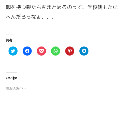
観を持つ親たちをまとめるのって、学校側もたい
へんだろうなぁ、、、
共有:
ク
F
ク
ク
ク
ク
リ
a
リ
リ
リ
リ
ッ
c
ッ
ッ
ッ
ッ
ク
e
ク
ク
ク
ク
し
b
し
し
し
し
て
o
て
て
て
て
T
o
P
W
P
T
w
k
o
h
i
e
いいね:
i
で
c
a
n
l
t
共
k
t
t
e
t
有
e
s
e
g
読み込み中…
e
す
t
A
r
r
r
る
で
p
e
a
で
に
シ
p
s
m
共
は
ェ
で
t
で
有
ク
ア
共
で
共
(
リ
(
有
共
有
新
ッ
新
(
有
(
し
ク
し
新
(
新
い
し
い
し
新
し
ウ
て
ウ
い
し
い