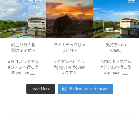
12月 3
12月 3
12月 2
雨上がりの朝
ダイナミックじゃ
気持ちいい
雲はイイね〜
っどな〜
火曜日
#おはようグアム
#グアムへ行こう
#おはようグアム
#グアムへ行こう
#goguam #guam
#グアムへ行こう
...
...
#goguam
#グアム
#goguam
Load More
Follow on Instagram
©
Hawaii Crazy
All Rights Reserved.
↑(page top)