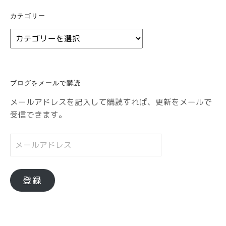
カテゴリー
カ
テ
ゴ
リ
ブログをメールで購読
ー
メールアドレスを記入して購読すれば、更新をメールで
受信できます。
メ
ー
ル
ア
登録
ド
レ
ス