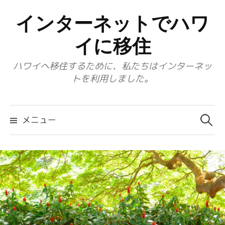
コ
インターネットでハワ
ン
テ
イに移住
ン
ハワイへ移住するために、私たちはインターネッ
ツ
トを利用しました。
へ
ス
検
キ
索:
メニュー
ッ
プ