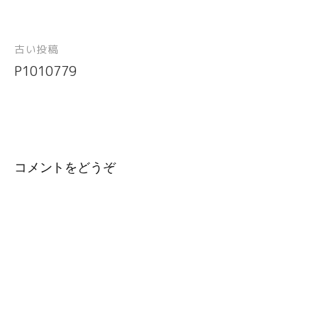
古い投稿
投
P1010779
稿
ナ
ビ
ゲ
ー
コメントをどうぞ
シ
ョ
ン