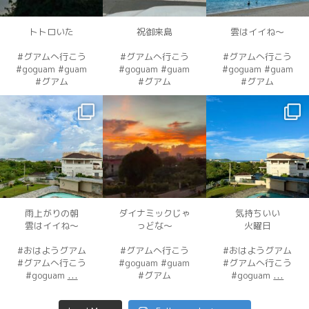
12月 4
12月 4
12月 4
トトロいた
祝御来島
雲はイイね〜
#グアムへ行こう
#グアムへ行こう
#グアムへ行こう
#goguam #guam
#goguam #guam
#goguam #guam
#グアム
#グアム
#グアム
dahawaii
dahawaii
dahawaii
12月 3
12月 3
12月 2
雨上がりの朝
ダイナミックじゃ
気持ちいい
雲はイイね〜
っどな〜
火曜日
#おはようグアム
#グアムへ行こう
#おはようグアム
#グアムへ行こう
#goguam #guam
#グアムへ行こう
...
...
#goguam
#グアム
#goguam