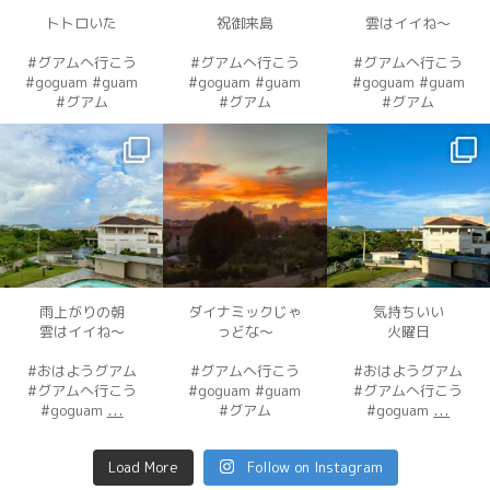
トトロいた
祝御来島
雲はイイね〜
#グアムへ行こう
#グアムへ行こう
#グアムへ行こう
#goguam #guam
#goguam #guam
#goguam #guam
#グアム
#グアム
#グアム
dahawaii
dahawaii
dahawaii
12月 3
12月 3
12月 2
雨上がりの朝
ダイナミックじゃ
気持ちいい
雲はイイね〜
っどな〜
火曜日
#おはようグアム
#グアムへ行こう
#おはようグアム
#グアムへ行こう
#goguam #guam
#グアムへ行こう
...
...
#goguam
#グアム
#goguam
Load More
Follow on Instagram