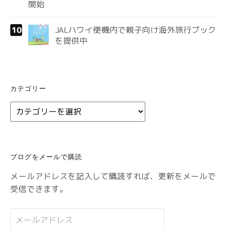
JALハワイ便機内で親子向け海外旅行ブック
を提供中
カテゴリー
カ
テ
ゴ
リ
ブログをメールで購読
ー
メールアドレスを記入して購読すれば、更新をメールで
受信できます。
メ
ー