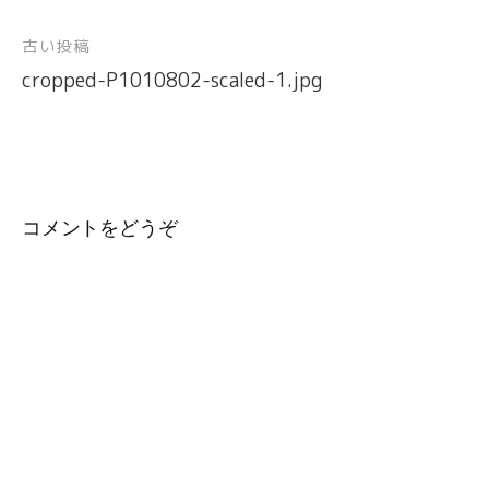
古い投稿
投
cropped-P1010802-scaled-1.jpg
稿
ナ
ビ
ゲ
ー
コメントをどうぞ
シ
ョ
ン