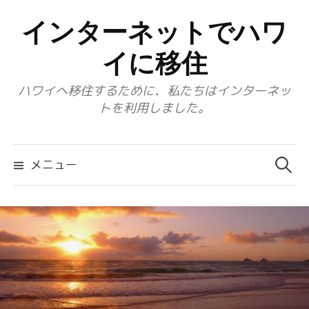
コ
インターネットでハワ
ン
テ
イに移住
ン
ハワイへ移住するために、私たちはインターネッ
ツ
トを利用しました。
へ
ス
検
キ
索:
メニュー
ッ
プ