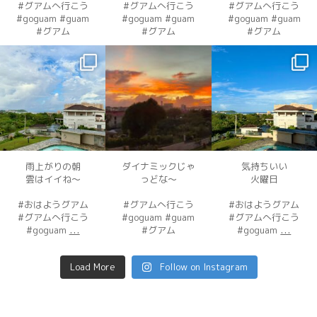
#グアムへ行こう
#グアムへ行こう
#グアムへ行こう
#goguam #guam
#goguam #guam
#goguam #guam
#グアム
#グアム
#グアム
dahawaii
dahawaii
dahawaii
12月 3
12月 3
12月 2
雨上がりの朝
ダイナミックじゃ
気持ちいい
雲はイイね〜
っどな〜
火曜日
#おはようグアム
#グアムへ行こう
#おはようグアム
#グアムへ行こう
#goguam #guam
#グアムへ行こう
...
...
#goguam
#グアム
#goguam
Load More
Follow on Instagram