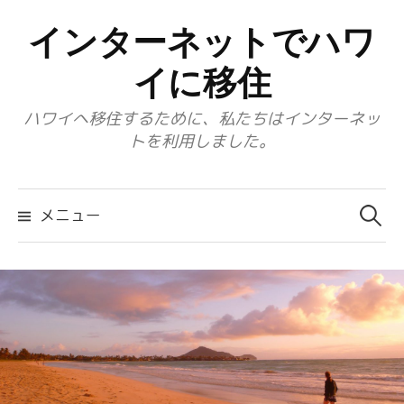
コ
インターネットでハワ
ン
テ
イに移住
ン
ハワイへ移住するために、私たちはインターネッ
ツ
トを利用しました。
へ
ス
検
キ
索:
メニュー
ッ
プ