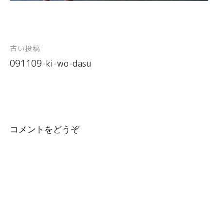
古い投稿
投
091109-ki-wo-dasu
稿
ナ
ビ
ゲ
ー
コメントをどうぞ
シ
ョ
ン