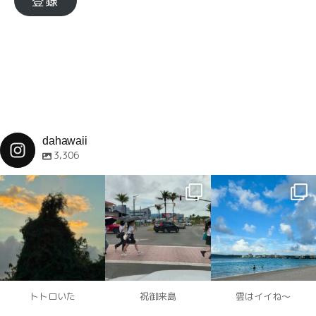
登録
ド
レ
ス
dahawaii
3,306
dahawaii
dahawaii
dahawaii
12月 4
12月 4
12月 4
トトロいた
祝御来島
雲はイイね〜