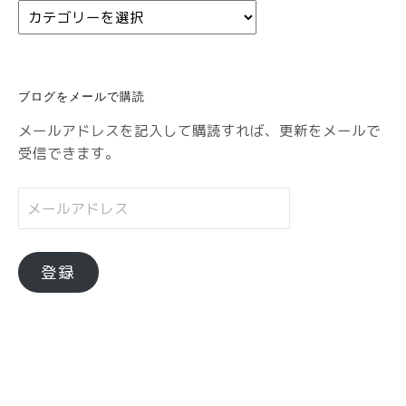
カ
テ
ゴ
リ
ブログをメールで購読
ー
メールアドレスを記入して購読すれば、更新をメールで
受信できます。
メ
ー
ル
ア
登録
ド
レ
ス