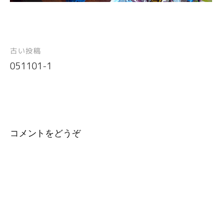
古い投稿
投
051101-1
稿
ナ
ビ
ゲ
ー
コメントをどうぞ
シ
ョ
ン