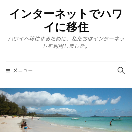
コ
インターネットでハワ
ン
テ
イに移住
ン
ハワイへ移住するために、私たちはインターネッ
ツ
トを利用しました。
へ
ス
検
キ
索:
メニュー
ッ
プ