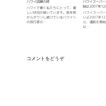
シ
ハワイ試練の時
ハワイスーパー
始は2007年1
ハワイで働く私たちにとって、厳
ョ
しい状況が続いています。数年前
ハワイスーパー
ン
からダウンし続けているハワイへ
いよ2007年1
の旅行客の…
ら、運航を開始
以…
コメントをどうぞ