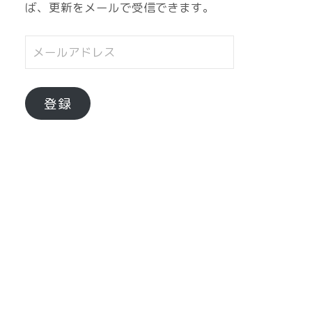
ば、更新をメールで受信できます。
メ
ー
ル
ア
登録
ド
レ
ス