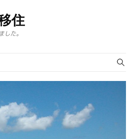
移住
ました。
検
索: