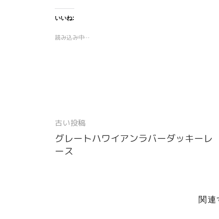
て
o
て
て
て
て
T
o
P
W
P
T
w
k
o
h
i
e
いいね:
i
で
c
a
n
l
t
共
k
t
t
e
t
有
e
s
e
g
読み込み中…
e
す
t
A
r
r
r
る
で
p
e
a
で
に
シ
p
s
m
共
は
ェ
で
t
で
有
ク
ア
共
で
共
(
リ
(
有
共
有
新
ッ
新
(
有
(
し
ク
し
新
(
新
い
し
い
し
新
し
ウ
て
ウ
い
し
い
ィ
く
ィ
ウ
い
ウ
ン
だ
ン
ィ
ウ
ィ
ド
さ
ド
ン
ィ
ン
古い投稿
ウ
い
ウ
ド
ン
ド
投
で
(
で
ウ
ド
ウ
開
新
開
で
ウ
で
グレートハワイアンラバーダッキーレ
稿
き
し
き
開
で
開
ま
い
ま
き
開
き
ース
す
ウ
す
ま
き
ま
ナ
)
ィ
)
す
ま
す
ン
)
す
)
ビ
ド
)
ウ
で
ゲ
開
き
関連
ー
ま
す
)