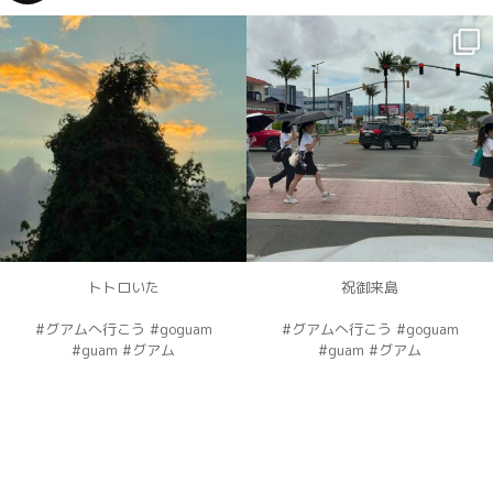
dahawaii
dahawaii
12月 4
12月 4
トトロいた
祝御来島
#グアムへ行こう #goguam
#グアムへ行こう #goguam
#guam #グアム
#guam #グアム