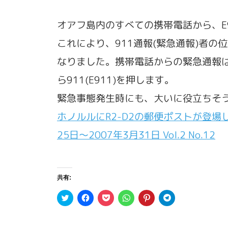
オアフ島内のすべての携帯電話から、E
これにより、911通報(緊急通報)者
なりました。携帯電話からの緊急通報は
ら911(E911)を押します。
緊急事態発生時にも、大いに役立ちそ
ホノルルにR2-D2の郵便ポストが登場し
25日〜2007年3月31日 Vol.2 No.12
共有:
ク
F
ク
ク
ク
ク
リ
a
リ
リ
リ
リ
ッ
c
ッ
ッ
ッ
ッ
ク
e
ク
ク
ク
ク
し
b
し
し
し
し