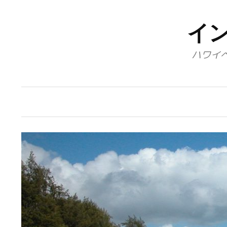
コ
ン
イ
テ
ハワイ
ン
ツ
へ
ス
キ
ッ
プ