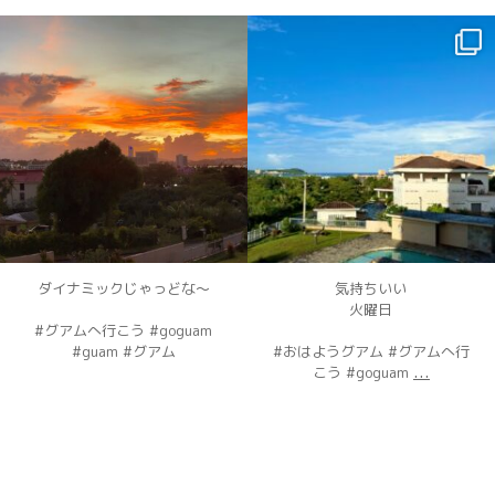
dahawaii
dahawaii
12月 3
12月 2
ダイナミックじゃっどな〜
気持ちいい
火曜日
#グアムへ行こう #goguam
#guam #グアム
#おはようグアム #グアムへ行
...
こう #goguam