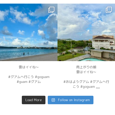
dahawaii
dahawaii
12月 4
12月 3
雲はイイね〜
雨上がりの朝
雲はイイね〜
#グアムへ行こう #goguam
#guam #グアム
#おはようグアム #グアムへ行
...
こう #goguam
Load More
Follow on Instagram