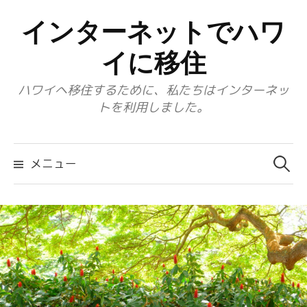
コ
インターネットでハワ
ン
テ
イに移住
ン
ハワイへ移住するために、私たちはインターネッ
ツ
トを利用しました。
へ
ス
検
キ
索:
メニュー
ッ
プ