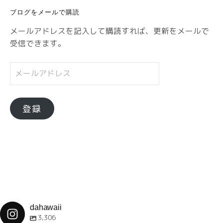
リ
ブログをメールで購読
ー
メールアドレスを記入して購読すれば、更新をメールで
受信できます。
メ
ー
ル
ア
登録
ド
レ
ス
dahawaii
3,306