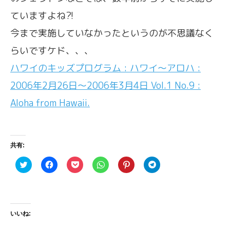
ていますよね?!
今まで実施していなかったというのが不思議なく
らいですケド、、、
ハワイのキッズプログラム : ハワイ〜アロハ :
2006年2月26日〜2006年3月4日 Vol.1 No.9 :
Aloha from Hawaii.
共有:
ク
F
ク
ク
ク
ク
リ
a
リ
リ
リ
リ
ッ
c
ッ
ッ
ッ
ッ
ク
e
ク
ク
ク
ク
し
b
し
し
し
し
て
o
て
て
て
て
T
o
P
W
P
T
w
k
o
h
i
e
いいね:
i
で
c
a
n
l
t
共
k
t
t
e