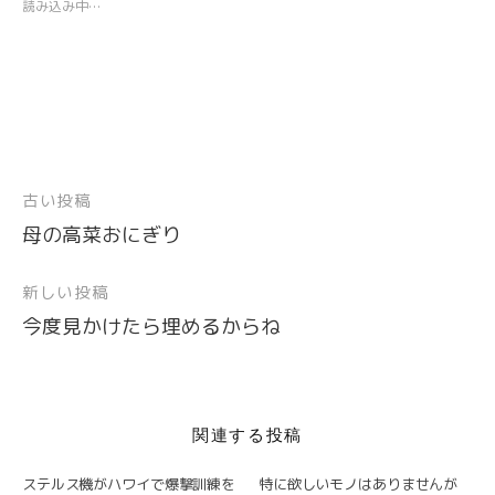
t
有
e
s
e
g
読み込み中…
e
す
t
A
r
r
r
る
で
p
e
a
で
に
シ
p
s
m
共
は
ェ
で
t
で
有
ク
ア
共
で
共
(
リ
(
有
共
有
新
ッ
新
(
有
(
し
ク
し
新
(
新
い
し
い
し
新
し
ウ
て
ウ
い
し
い
ィ
く
ィ
ウ
い
ウ
ン
だ
ン
ィ
ウ
ィ
ド
さ
ド
ン
ィ
ン
古い投稿
投
ウ
い
ウ
ド
ン
ド
で
(
で
ウ
ド
ウ
開
新
開
で
ウ
で
母の高菜おにぎり
稿
き
し
き
開
で
開
ま
い
ま
き
開
き
ナ
す
ウ
す
ま
き
ま
)
ィ
)
す
ま
す
新しい投稿
ビ
ン
)
す
)
ド
)
今度見かけたら埋めるからね
ウ
ゲ
で
開
ー
き
ま
シ
す
)
ョ
関連する投稿
ン
ステルス機がハワイで爆撃訓練を
特に欲しいモノはありませんが