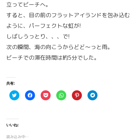
立ってビーチへ。
すると、目の前のフラットアイランドを包み込む
ように、パーフェクトな虹が!
しばしうっとり、、、で!
次の瞬間、海の向こうからどど〜っと雨。
ビーチでの滞在時間は約5分でした。
共有:
ク
F
ク
ク
ク
ク
リ
a
リ
リ
リ
リ
ッ
c
ッ
ッ
ッ
ッ
ク
e
ク
ク
ク
ク
し
b
し
し
し
し
て
o
て
て
て
て
T
o
P
W
P
T
w
k
o
h
i
e
いいね:
i
で
c
a
n
l
t
共
k
t
t
e
t
有
e
s
e
g
読み込み中…
e
す
t
A
r
r