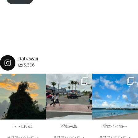
ド
レ
ス
dahawaii
3,306
dahawaii
dahawaii
dahawaii
12月 4
12月 4
12月 4
トトロいた
祝御来島
雲はイイね〜
#グアムへ行こう
#グアムへ行こう
#グアムへ行こう