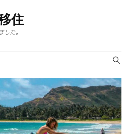
移住
ました。
検
索: