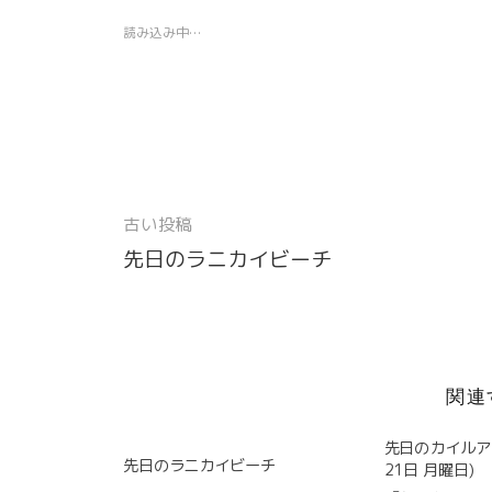
t
共
k
t
t
e
t
有
e
s
e
g
読み込み中…
e
す
t
A
r
r
r
る
で
p
e
a
で
に
シ
p
s
m
共
は
ェ
で
t
で
有
ク
ア
共
で
共
(
リ
(
有
共
有
新
ッ
新
(
有
(
し
ク
し
新
(
新
い
し
い
し
新
し
ウ
て
ウ
い
し
い
ィ
く
ィ
ウ
い
ウ
ン
だ
ン
ィ
ウ
ィ
ド
さ
ド
ン
ィ
ン
古い投稿
ウ
い
ウ
ド
ン
ド
投
で
(
で
ウ
ド
ウ
開
新
開
で
ウ
で
先日のラニカイビーチ
稿
き
し
き
開
で
開
ま
い
ま
き
開
き
す
ウ
す
ま
き
ま
ナ
)
ィ
)
す
ま
す
ン
)
す
)
ビ
ド
)
ウ
で
ゲ
開
き
関連
ー
ま
す
)
シ
先日のカイルアビ
先日のラニカイビーチ
21日 月曜日)
ョ