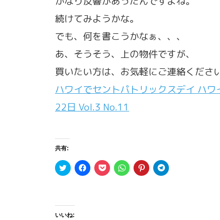
かなり反響があったんですよね。
続けてみようかな。
でも、何を書こうかなぁ、、、
あ、そうそう、上の物件ですが、
買いたい方は、お気軽にご連絡くださ
ハワイでセントパトリックスデイ ハワイ〜
22日 Vol.3 No.11
共有:
ク
F
ク
ク
ク
ク
リ
a
リ
リ
リ
リ
ッ
c
ッ
ッ
ッ
ッ
ク
e
ク
ク
ク
ク
し
b
し
し
し
し
て
o
て
て
て
て
T
o
P
W
P
T
w
k
o
h
i
e
いいね:
i
で
c
a
n
l