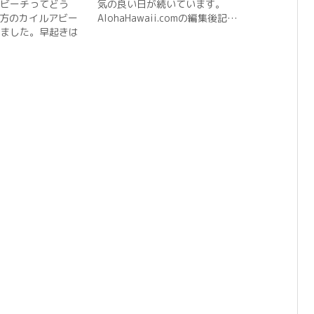
ビーチってどう
気の良い日が続いています。
け方のカイルアビー
AlohaHawaii.comの編集後記…
ました。早起きは