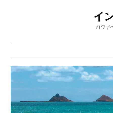
コ
ン
イ
テ
ハワイ
ン
ツ
へ
ス
キ
ッ
プ