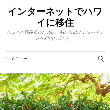
コ
インターネットでハワ
ン
テ
イに移住
ン
ハワイへ移住するために、私たちはインターネッ
ツ
トを利用しました。
へ
ス
検
キ
索:
メニュー
ッ
プ