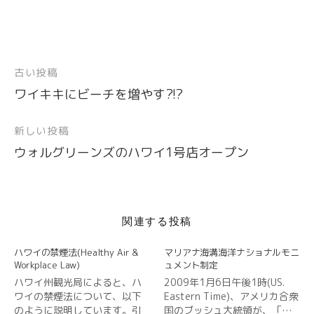
(
リ
(
有
共
有
新
ッ
新
(
有
(
し
ク
し
新
(
新
い
し
い
し
新
し
ウ
て
ウ
い
し
い
ィ
く
ィ
ウ
い
ウ
ン
だ
ン
ィ
ウ
ィ
ド
さ
ド
ン
ィ
ン
古い投稿
投
ウ
い
ウ
ド
ン
ド
で
(
で
ウ
ド
ウ
開
新
開
で
ウ
で
ワイキキにビーチを増やす?!?
稿
き
し
き
開
で
開
ま
い
ま
き
開
き
ナ
す
ウ
す
ま
き
ま
)
ィ
)
す
ま
す
新しい投稿
ビ
ン
)
す
)
ド
)
ウォルグリーンズのハワイ1号店オープン
ウ
ゲ
で
開
ー
き
ま
シ
す
)
ョ
関連する投稿
ン
ハワイの禁煙法(Healthy Air &
マリアナ海溝海洋ナショナルモニ
Workplace Law)
ュメント制定
ハワイ州観光局によると、ハ
2009年1月6日午後1時(US.
ワイの禁煙法について、以下
Eastern Time)、アメリカ合衆
のように説明しています。引
国のブッシュ大統領が、「…