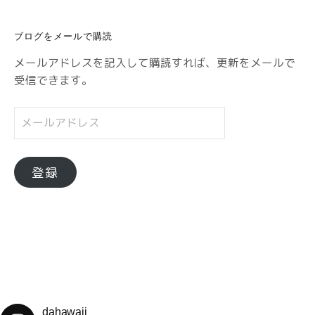
ゴ
リ
ブログをメールで購読
ー
メールアドレスを記入して購読すれば、更新をメールで
受信できます。
メ
ー
ル
ア
登録
ド
レ
ス
dahawaii