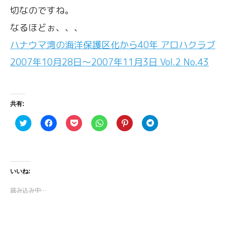
切なのですね。
なるほどぉ、、、
ハナウマ湾の海洋保護区化から40年 アロハクラブ
2007年10月28日〜2007年11月3日 Vol.2 No.43
共有:
ク
F
ク
ク
ク
ク
リ
a
リ
リ
リ
リ
ッ
c
ッ
ッ
ッ
ッ
ク
e
ク
ク
ク
ク
し
b
し
し
し
し
て
o
て
て
て
て
T
o
P
W
P
T
w
k
o
h
i
e
いいね:
i
で
c
a
n
l
t
共
k
t
t
e
t
有
e
s
e
g
読み込み中…
e
す
t
A
r
r
r
る
で
p
e
a
で
に
シ
p
s
m
共
は
ェ
で
t
で
有
ク
ア
共
で
共