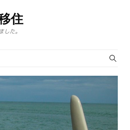
移住
ました。
検
索: