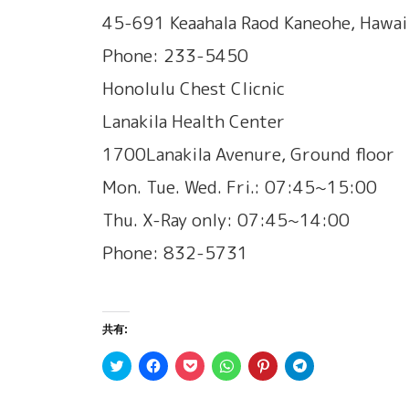
45-691 Keaahala Raod Kaneohe, Hawa
Phone: 233-5450
Honolulu Chest Clicnic
Lanakila Health Center
1700Lanakila Avenure, Ground floor
Mon. Tue. Wed. Fri.: 07:45~15:00
Thu. X-Ray only: 07:45~14:00
Phone: 832-5731
共有:
ク
F
ク
ク
ク
ク
リ
a
リ
リ
リ
リ
ッ
c
ッ
ッ
ッ
ッ
ク
e
ク
ク
ク
ク