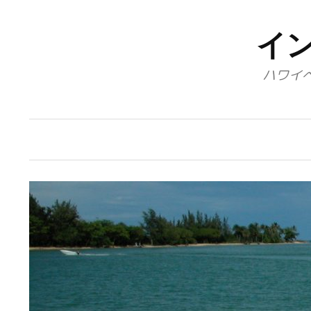
コ
ン
イ
テ
ハワイ
ン
ツ
へ
ス
キ
ッ
プ