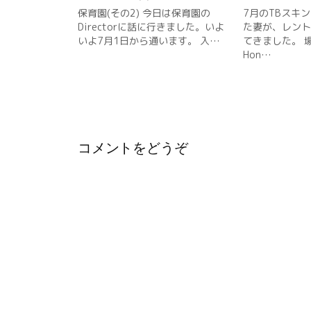
)
シ
保育園(その2) 今日は保育園の
7月のTBスキ
Directorに話に行きました。いよ
た妻が、レント
ョ
いよ7月1日から通います。 入…
てきました。 
Hon…
ン
コメントをどうぞ