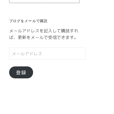
テ
ゴ
リ
ブログをメールで購読
ー
メールアドレスを記入して購読すれ
ば、更新をメールで受信できます。
メ
ー
ル
ア
登録
ド
レ
ス