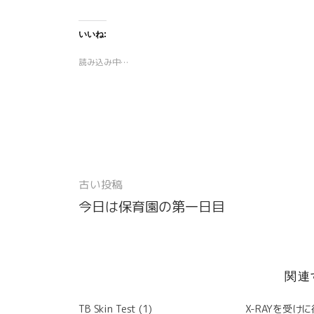
し
b
し
し
し
し
て
o
て
て
て
て
T
o
P
W
P
T
w
k
o
h
i
e
いいね:
i
で
c
a
n
l
t
共
k
t
t
e
t
有
e
s
e
g
読み込み中…
e
す
t
A
r
r
r
る
で
p
e
a
で
に
シ
p
s
m
共
は
ェ
で
t
で
有
ク
ア
共
で
共
(
リ
(
有
共
有
新
ッ
新
(
有
(
し
ク
し
新
(
新
い
し
い
し
新
し
ウ
て
ウ
い
し
い
ィ
く
ィ
ウ
い
ウ
ン
だ
ン
ィ
ウ
ィ
ド
さ
ド
ン
ィ
ン
古い投稿
ウ
い
ウ
ド
ン
ド
投
で
(
で
ウ
ド
ウ
開
新
開
で
ウ
で
今日は保育園の第一日目
稿
き
し
き
開
で
開
ま
い
ま
き
開
き
す
ウ
す
ま
き
ま
ナ
)
ィ
)
す
ま
す
ン
)
す
)
ビ
ド
)
ウ
で
関連
ゲ
開
き
ー
ま
TB Skin Test (1)
X-RAYを受け
す