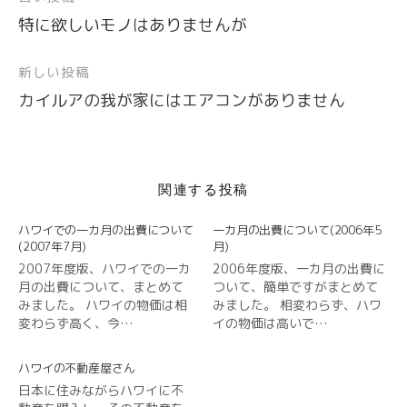
投
で
(
で
ウ
ド
ウ
開
新
開
で
ウ
で
特に欲しいモノはありませんが
稿
き
し
き
開
で
開
ま
い
ま
き
開
き
ナ
す
ウ
す
ま
き
ま
)
ィ
)
す
ま
す
新しい投稿
ビ
ン
)
す
)
ド
)
カイルアの我が家にはエアコンがありません
ウ
ゲ
で
開
ー
き
ま
シ
す
)
ョ
関連する投稿
ン
ハワイでの一カ月の出費について
一カ月の出費について(2006年5
(2007年7月)
月)
2007年度版、ハワイでの一カ
2006年度版、一カ月の出費に
月の出費について、まとめて
ついて、簡単ですがまとめて
みました。 ハワイの物価は相
みました。 相変わらず、ハワ
変わらず高く、今…
イの物価は高いで…
ハワイの不動産屋さん
日本に住みながらハワイに不