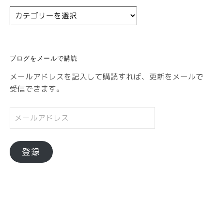
カ
テ
ゴ
リ
ブログをメールで購読
ー
メールアドレスを記入して購読すれば、更新をメールで
受信できます。
メ
ー
ル
ア
登録
ド
レ
ス