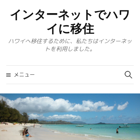
コ
インターネットでハワ
ン
テ
イに移住
ン
ハワイへ移住するために、私たちはインターネッ
ツ
トを利用しました。
へ
ス
検
キ
索:
メニュー
ッ
プ