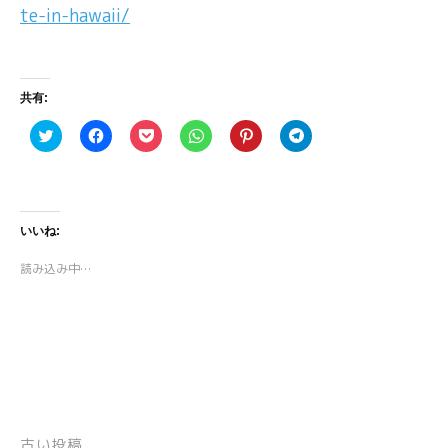
te-in-hawaii/
共有:
ク
F
ク
ク
ク
ク
リ
a
リ
リ
リ
リ
ッ
c
ッ
ッ
ッ
ッ
ク
e
ク
ク
ク
ク
し
b
し
し
し
し
て
o
て
て
て
て
T
o
P
W
P
T
w
k
o
h
i
e
いいね:
i
で
c
a
n
l
t
共
k
t
t
e
t
有
e
s
e
g
読み込み中…
e
す
t
A
r
r
r
る
で
p
e
a
で
に
シ
p
s
m
共
は
ェ
で
t
で
有
ク
ア
共
で
共
(
リ
(
有
共
有
新
ッ
新
(
有
(
し
ク
し
新
(
新
い
し
い
し
新
し
ウ
て
ウ
い
し
い
ィ
く
ィ
ウ
い
ウ
ン
だ
ン
ィ
ウ
ィ
ド
さ
ド
ン
ィ
ン
古い投稿
ウ
い
ウ
ド
ン
ド