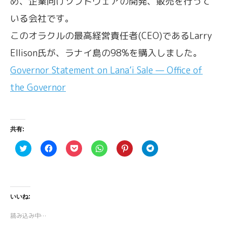
め、企業向けソフトウェアの開発、販売を行って
いる会社です。
このオラクルの最高経営責任者(CEO)であるLarry
Ellison氏が、ラナイ島の98%を購入しました。
Governor Statement on Lana’i Sale — Office of
the Governor
共有:
ク
F
ク
ク
ク
ク
リ
a
リ
リ
リ
リ
ッ
c
ッ
ッ
ッ
ッ
ク
e
ク
ク
ク
ク
し
b
し
し
し
し
て
o
て
て
て
て
T
o
P
W
P
T
w
k
o
h
i
e
いいね:
i
で
c
a
n
l
t
共
k
t
t
e
t
有
e
s
e
g
読み込み中…
e
す
t
A
r
r
r
る
で
p
e
a