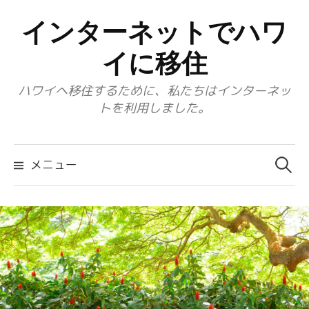
コ
インターネットでハワ
ン
テ
イに移住
ン
ハワイへ移住するために、私たちはインターネッ
ツ
トを利用しました。
へ
ス
検
キ
索:
メニュー
ッ
プ