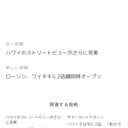
で
に
シ
p
s
m
共
は
ェ
で
t
で
有
ク
ア
共
で
共
(
リ
(
有
共
有
新
ッ
新
(
有
(
し
ク
し
新
(
新
い
し
い
し
新
し
ウ
て
ウ
い
し
い
ィ
く
ィ
ウ
い
ウ
ン
だ
ン
ィ
ウ
ィ
ド
さ
ド
ン
ィ
ン
古い投稿
投
ウ
い
ウ
ド
ン
ド
で
(
で
ウ
ド
ウ
開
新
開
で
ウ
で
ハワイのストリートビューがさらに充実
稿
き
し
き
開
で
開
ま
い
ま
き
開
き
ナ
す
ウ
す
ま
き
ま
)
ィ
)
す
ま
す
新しい投稿
ビ
ン
)
す
)
ド
)
ローソン、ワイキキに2店舗同時オープン
ウ
ゲ
で
開
ー
き
ま
シ
す
)
ョ
関連する投稿
ン
ハワイのストリートビューがさら
サマーラハイナヌーン
に充実
ハワイでは年に2回、「影がで