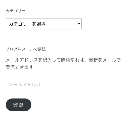
カテゴリー
カ
テ
ゴ
リ
ブログをメールで購読
ー
メールアドレスを記入して購読すれば、更新をメールで
受信できます。
メ
ー
ル
ア
登録
ド
レ
ス