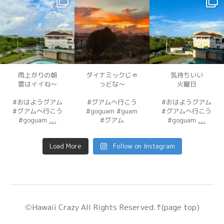
12月 3
12月 3
12月 2
雨上がりの朝
ダイナミックじゃ
気持ちいい
雲はイイね〜
っどな〜
火曜日
#おはようグアム
#グアムへ行こう
#おはようグアム
#グアムへ行こう
#goguam #guam
#グアムへ行こう
...
...
#goguam
#グアム
#goguam
Load More
Follow on Instagram
©
Hawaii Crazy
All Rights Reserved.
↑(page top)