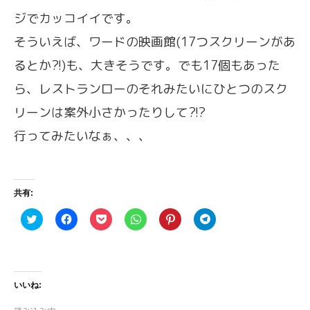
ジでカッコイイです。
そういえば、ワードの映画館(17つスクリーンがあ
るとか?!)も、大きそうです。でも17個もあった
ら、レストランローのそれみたいにひとつのスク
リーンは案外小さかったりして?!?
行ってみたいなぁ、、、
共有:
ク
F
ク
ク
ク
ク
リ
a
リ
リ
リ
リ
ッ
c
ッ
ッ
ッ
ッ
ク
e
ク
ク
ク
ク
し
b
し
し
し
し
て
o
て
て
て
て
T
o
P
W
P
T
w
k
o
h
i
e
いいね:
i
で
c
a
n
l
t
共
k
t
t
e
t
有
e
s
e
g