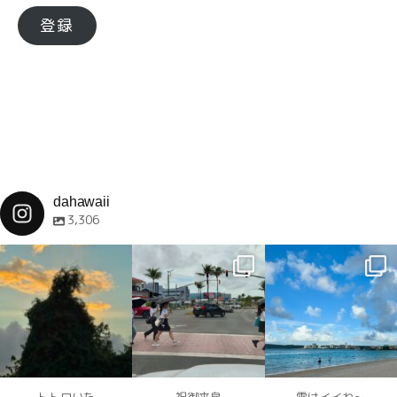
ア
登録
ド
レ
ス
dahawaii
3,306
dahawaii
dahawaii
dahawaii
12月 4
12月 4
12月 4
トトロいた
祝御来島
雲はイイね〜