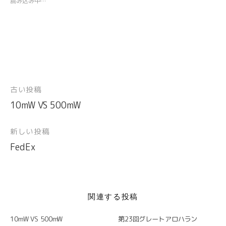
読み込み中…
e
す
t
A
r
r
r
る
で
p
e
a
で
に
シ
p
s
m
共
は
ェ
で
t
で
有
ク
ア
共
で
共
(
リ
(
有
共
有
新
ッ
新
(
有
(
し
ク
し
新
(
新
い
し
い
し
新
し
ウ
て
ウ
い
し
い
ィ
く
ィ
ウ
い
ウ
ン
だ
ン
ィ
ウ
ィ
ド
さ
ド
ン
ィ
ン
古い投稿
投
ウ
い
ウ
ド
ン
ド
で
(
で
ウ
ド
ウ
開
新
開
で
ウ
で
10mW VS 500mW
稿
き
し
き
開
で
開
ま
い
ま
き
開
き
ナ
す
ウ
す
ま
き
ま
)
ィ
)
す
ま
す
新しい投稿
ビ
ン
)
す
)
ド
)
FedEx
ウ
ゲ
で
開
ー
き
ま
シ
す
)
ョ
関連する投稿
ン
10mW VS 500mW
第23回グレートアロハラン