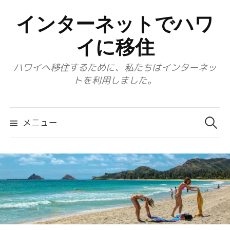
コ
インターネットでハワ
ン
テ
イに移住
ン
ハワイへ移住するために、私たちはインターネッ
ツ
トを利用しました。
へ
ス
検
キ
索:
メニュー
ッ
プ