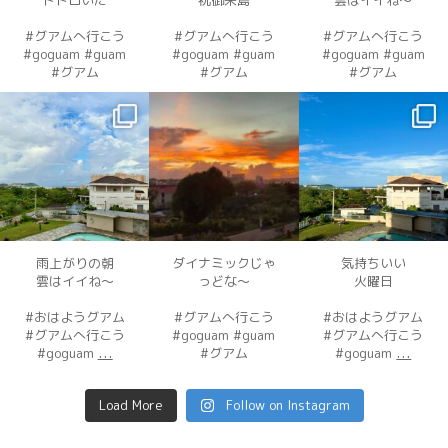
#グアムへ行こう
#グアムへ行こう
#グアムへ行こう
#goguam #guam
#goguam #guam
#goguam #guam
#グアム
#グアム
#グアム
dahawaii
dahawaii
dahawaii
12月 3
12月 3
12月 2
雨上がりの朝
ダイナミックじゃ
気持ちいい
雲はイイね〜
っどな〜
火曜日
#おはようグアム
#グアムへ行こう
#おはようグアム
#グアムへ行こう
#goguam #guam
#グアムへ行こう
...
...
#goguam
#グアム
#goguam
Load More
Follow on Instagram