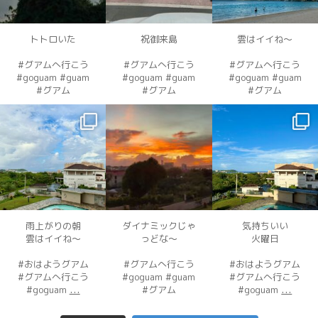
12月 4
12月 4
12月 4
トトロいた
祝御来島
雲はイイね〜
#グアムへ行こう
#グアムへ行こう
#グアムへ行こう
#goguam #guam
#goguam #guam
#goguam #guam
#グアム
#グアム
#グアム
dahawaii
dahawaii
dahawaii
12月 3
12月 3
12月 2
雨上がりの朝
ダイナミックじゃ
気持ちいい
雲はイイね〜
っどな〜
火曜日
#おはようグアム
#グアムへ行こう
#おはようグアム
#グアムへ行こう
#goguam #guam
#グアムへ行こう
...
...
#goguam
#グアム
#goguam