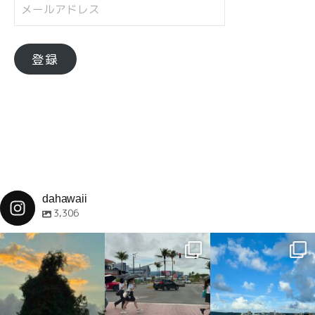
メ
ー
ル
ア
登録
ド
レ
ス
dahawaii
3,306
dahawaii
dahawaii
dahawaii