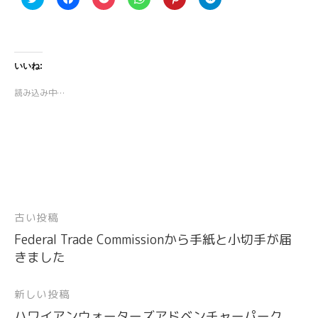
リ
a
リ
リ
リ
リ
ッ
c
ッ
ッ
ッ
ッ
ク
e
ク
ク
ク
ク
し
b
し
し
し
し
て
o
て
て
て
て
T
o
P
W
P
T
w
k
o
h
i
e
いいね:
i
で
c
a
n
l
t
共
k
t
t
e
t
有
e
s
e
g
読み込み中…
e
す
t
A
r
r
r
る
で
p
e
a
で
に
シ
p
s
m
共
は
ェ
で
t
で
有
ク
ア
共
で
共
(
リ
(
有
共
有
新
ッ
新
(
有
(
し
ク
し
新
(
新
い
し
い
し
新
し
ウ
て
ウ
い
し
い
ィ
く
ィ
ウ
い
ウ
ン
だ
ン
ィ
ウ
ィ
ド
さ
ド
ン
ィ
ン
古い投稿
投
ウ
い
ウ
ド
ン
ド
で
(
で
ウ
ド
ウ
開
新
開
で
ウ
で
Federal Trade Commissionから手紙と小切手が届
稿
き
し
き
開
で
開
きました
ま
い
ま
き
開
き
ナ
す
ウ
す
ま
き
ま
)
ィ
)
す
ま
す
ビ
ン
)
す
)
ド
)
新しい投稿
ウ
ゲ
で
ハワイアンウォーターズアドベンチャーパーク