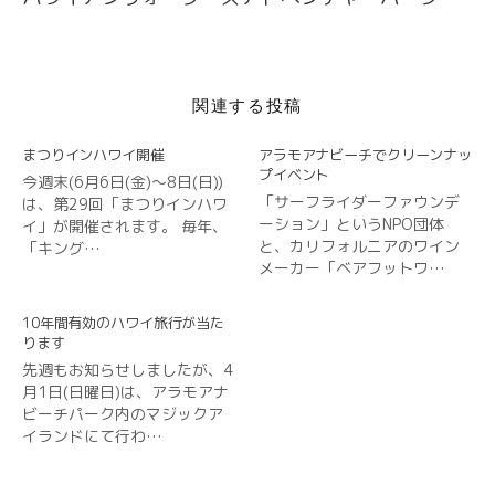
開
ー
き
ま
シ
す
)
ョ
関連する投稿
ン
まつりインハワイ開催
アラモアナビーチでクリーンナッ
プイベント
今週末(6月6日(金)〜8日(日))
「サーフライダーファウンデ
は、第29回「まつりインハワ
ーション」というNPO団体
イ」が開催されます。 毎年、
と、カリフォルニアのワイン
「キング…
メーカー「ベアフットワ…
10年間有効のハワイ旅行が当た
ります
先週もお知らせしましたが、4
月1日(日曜日)は、アラモアナ
ビーチパーク内のマジックア
イランドにて行わ…