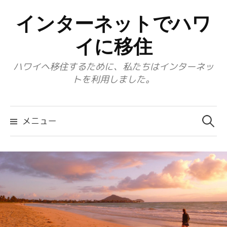
コ
インターネットでハワ
ン
テ
イに移住
ン
ハワイへ移住するために、私たちはインターネッ
ツ
トを利用しました。
へ
ス
検
キ
索:
メニュー
ッ
プ