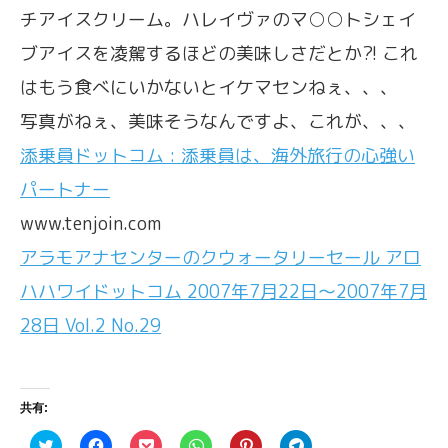
チアイスクリーム。ハレイヴァのマ○○トシェイ
ブアイスを凌駕するほどの美味しさだとか?! これ
はもう食べにいかないとイケマセンねぇ、、、
写真がねぇ、美味そうなんですよ、これが、、、
添乗員ドットコム : 添乗員は、海外旅行の心強い
パートナー
www.tenjoin.com
アラモアナセンターのクウォータリーセール アロ
ハハワイドットコム 2007年7月22日〜2007年7月
28日 Vol.2 No.29
共有:
ク
F
ク
ク
ク
ク