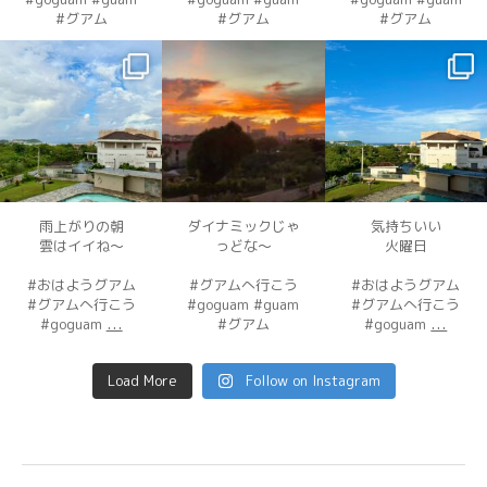
#グアム
#グアム
#グアム
dahawaii
dahawaii
dahawaii
12月 3
12月 3
12月 2
雨上がりの朝
ダイナミックじゃ
気持ちいい
雲はイイね〜
っどな〜
火曜日
#おはようグアム
#グアムへ行こう
#おはようグアム
#グアムへ行こう
#goguam #guam
#グアムへ行こう
...
...
#goguam
#グアム
#goguam
Load More
Follow on Instagram