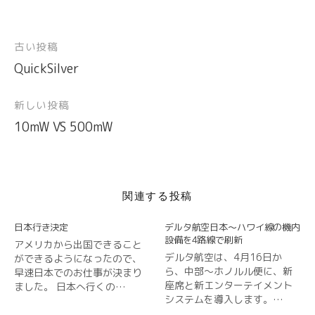
い
し
い
し
新
し
ウ
て
ウ
い
し
い
ィ
く
ィ
ウ
い
ウ
ン
だ
ン
ィ
ウ
ィ
ド
さ
ド
ン
ィ
ン
古い投稿
投
ウ
い
ウ
ド
ン
ド
で
(
で
ウ
ド
ウ
開
新
開
で
ウ
で
QuickSilver
稿
き
し
き
開
で
開
ま
い
ま
き
開
き
ナ
す
ウ
す
ま
き
ま
)
ィ
)
す
ま
す
新しい投稿
ビ
ン
)
す
)
ド
)
10mW VS 500mW
ウ
ゲ
で
開
ー
き
ま
シ
す
)
ョ
関連する投稿
ン
日本行き決定
デルタ航空日本〜ハワイ線の機内
設備を4路線で刷新
アメリカから出国できること
デルタ航空は、4月16日か
ができるようになったので、
ら、中部〜ホノルル便に、新
早速日本でのお仕事が決まり
座席と新エンターテイメント
ました。 日本へ行くの…
システムを導入します。…