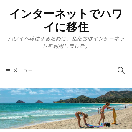
コ
インターネットでハワ
ン
テ
イに移住
ン
ハワイへ移住するために、私たちはインターネッ
ツ
トを利用しました。
へ
ス
検
キ
索:
メニュー
ッ
プ