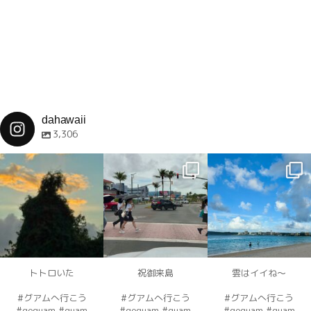
レ
ス
dahawaii
3,306
dahawaii
dahawaii
dahawaii
12月 4
12月 4
12月 4
トトロいた
祝御来島
雲はイイね〜
#グアムへ行こう
#グアムへ行こう
#グアムへ行こう
#goguam #guam
#goguam #guam
#goguam #guam