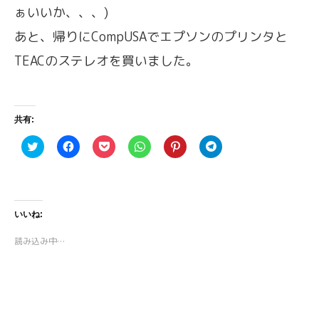
ぁいいか、、、)
あと、帰りにCompUSAでエプソンのプリンタと
TEACのステレオを買いました。
共有:
ク
F
ク
ク
ク
ク
リ
a
リ
リ
リ
リ
ッ
c
ッ
ッ
ッ
ッ
ク
e
ク
ク
ク
ク
し
b
し
し
し
し
て
o
て
て
て
て
T
o
P
W
P
T
w
k
o
h
i
e
いいね:
i
で
c
a
n
l
t
共
k
t
t
e
t
有
e
s
e
g
読み込み中…
e
す
t
A
r
r
r
る
で
p
e
a
で
に
シ
p
s
m
共
は
ェ
で
t
で
有
ク
ア
共
で
共
(
リ
(
有
共
有
新
ッ
新
(
有
(
し
ク
し
新
(
新