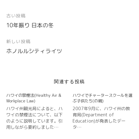
ィ
く
ィ
ウ
い
ウ
ン
だ
ン
ィ
ウ
ィ
ド
さ
ド
ン
ィ
ン
古い投稿
投
ウ
い
ウ
ド
ン
ド
で
(
で
ウ
ド
ウ
開
新
開
で
ウ
で
10年振り 日本の冬
稿
き
し
き
開
で
開
ま
い
ま
き
開
き
ナ
す
ウ
す
ま
き
ま
)
ィ
)
す
ま
す
新しい投稿
ビ
ン
)
す
)
ド
)
ホノルルシティライツ
ウ
ゲ
で
開
ー
き
ま
シ
す
)
ョ
関連する投稿
ン
ハワイの禁煙法(Healthy Air &
ハワイでチャータースクールを選
Workplace Law)
ぶ子供たち(の親)
ハワイ州観光局によると、ハ
2007年9月に、ハワイ州の教
ワイの禁煙法について、以下
育局(Department of
のように説明しています。引
Education)が発表したデー
用しながら要約しました…
タ…