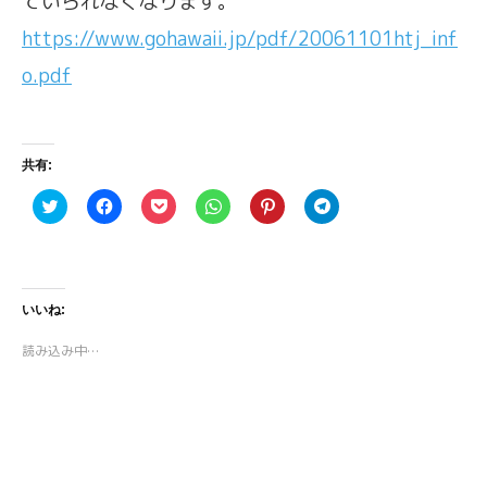
ていられなくなります。
https://www.gohawaii.jp/pdf/20061101htj_inf
o.pdf
共有:
ク
F
ク
ク
ク
ク
リ
a
リ
リ
リ
リ
ッ
c
ッ
ッ
ッ
ッ
ク
e
ク
ク
ク
ク
し
b
し
し
し
し
て
o
て
て
て
て
T
o
P
W
P
T
w
k
o
h
i
e
いいね:
i
で
c
a
n
l
t
共
k
t
t
e
t
有
e
s
e
g
読み込み中…
e
す
t
A
r
r
r
る
で
p
e
a
で
に
シ
p
s
m
共
は
ェ
で
t
で
有
ク
ア
共
で
共
(
リ
(
有
共
有
新
ッ
新
(
有
(
し
ク
し
新
(
新
い
し
い
し
新
し
ウ
て
ウ
い
し
い