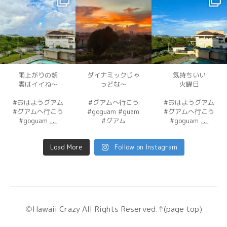
12月 3
12月 3
12月 2
雨上がりの朝
ダイナミックじゃ
気持ちいい
雲はイイね〜
っどな〜
火曜日
#おはようグアム
#グアムへ行こう
#おはようグアム
#グアムへ行こう
#goguam #guam
#グアムへ行こう
...
...
#goguam
#グアム
#goguam
Load More
Follow on Instagram
©
Hawaii Crazy
All Rights Reserved.
↑(page top)