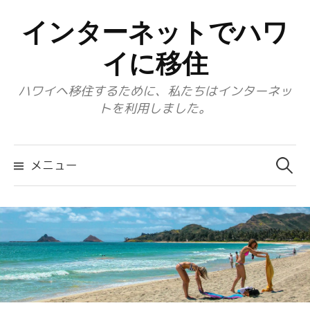
コ
インターネットでハワ
ン
テ
イに移住
ン
ハワイへ移住するために、私たちはインターネッ
ツ
トを利用しました。
へ
ス
検
キ
索:
メニュー
ッ
プ