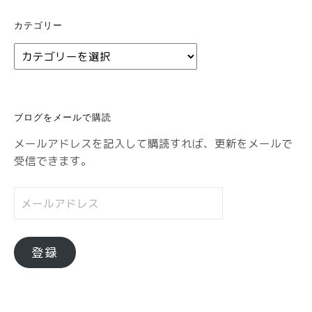
カテゴリー
カ
テ
ゴ
リ
ブログをメールで購読
ー
メールアドレスを記入して購読すれば、更新をメールで
受信できます。
メ
ー
ル
ア
登録
ド
レ
ス