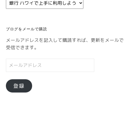
カ
テ
ゴ
リ
ブログをメールで購読
ー
メールアドレスを記入して購読すれば、更新をメールで
受信できます。
メ
ー
ル
ア
登録
ド
レ
ス