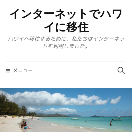
コ
インターネットでハワ
ン
テ
イに移住
ン
ハワイへ移住するために、私たちはインターネッ
ツ
トを利用しました。
へ
ス
検
キ
索:
メニュー
ッ
プ