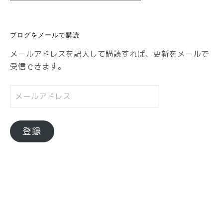
ゴ
リ
ブログをメールで購読
ー
メールアドレスを記入して購読すれば、更新をメールで
受信できます。
メ
ー
ル
ア
登録
ド
レ
ス