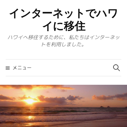
コ
インターネットでハワ
ン
テ
イに移住
ン
ハワイへ移住するために、私たちはインターネッ
ツ
トを利用しました。
へ
ス
検
キ
索:
メニュー
ッ
プ